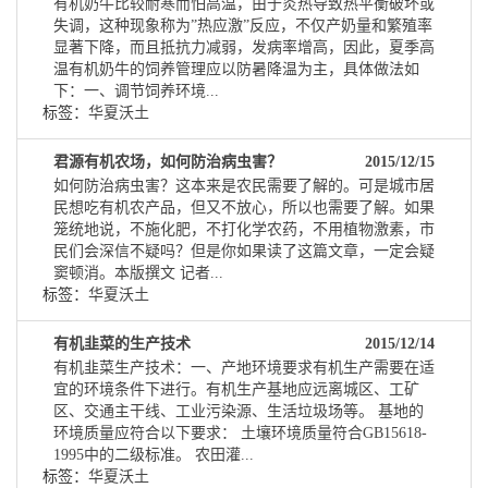
有机奶牛比较耐寒而怕高温，由于炎热导致热平衡破坏或
失调，这种现象称为”热应激”反应，不仅产奶量和繁殖率
显著下降，而且抵抗力减弱，发病率增高，因此，夏季高
温有机奶牛的饲养管理应以防暑降温为主，具体做法如
下：一、调节饲养环境...
标签：
华夏沃土
君源有机农场，如何防治病虫害？
2015/12/15
如何防治病虫害？这本来是农民需要了解的。可是城市居
民想吃有机农产品，但又不放心，所以也需要了解。如果
笼统地说，不施化肥，不打化学农药，不用植物激素，市
民们会深信不疑吗？但是你如果读了这篇文章，一定会疑
窦顿消。本版撰文 记者...
标签：
华夏沃土
有机韭菜的生产技术
2015/12/14
有机韭菜生产技术：一、产地环境要求有机生产需要在适
宜的环境条件下进行。有机生产基地应远离城区、工矿
区、交通主干线、工业污染源、生活垃圾场等。 基地的
环境质量应符合以下要求： 土壤环境质量符合GB15618-
1995中的二级标准。 农田灌...
标签：
华夏沃土