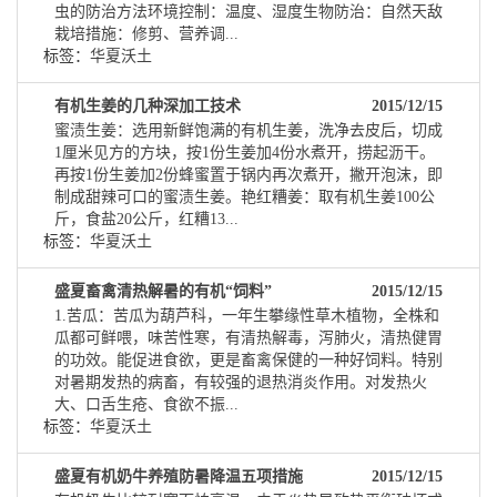
虫的防治方法环境控制：温度、湿度生物防治：自然天敌
栽培措施：修剪、营养调...
标签：
华夏沃土
有机生姜的几种深加工技术
2015/12/15
蜜渍生姜：选用新鲜饱满的有机生姜，洗净去皮后，切成
1厘米见方的方块，按1份生姜加4份水煮开，捞起沥干。
再按1份生姜加2份蜂蜜置于锅内再次煮开，撇开泡沫，即
制成甜辣可口的蜜渍生姜。艳红糟姜：取有机生姜100公
斤，食盐20公斤，红糟13...
标签：
华夏沃土
盛夏畜禽清热解暑的有机“饲料”
2015/12/15
1.苦瓜：苦瓜为葫芦科，一年生攀缘性草木植物，全株和
瓜都可鲜喂，味苦性寒，有清热解毒，泻肺火，清热健胃
的功效。能促进食欲，更是畜禽保健的一种好饲料。特别
对暑期发热的病畜，有较强的退热消炎作用。对发热火
大、口舌生疮、食欲不振...
标签：
华夏沃土
盛夏有机奶牛养殖防暑降温五项措施
2015/12/15