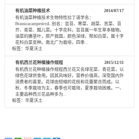
有机油菜种植技术
2014/07/17
有机油菜种植技术生物特性拉丁语学名：
BrassicacampestrisL.别名：芸苔、寒菜、胡菜、苦菜、苔
芥、青菜、瓢儿菜。十字花科，芸苔属一年生草本植物。
油菜的嫩茎叶，原产我国，颜色深绿，帮如白菜，属十字
花科白菜变种。南北广为栽培，四季...
标签：
华夏沃土
有机西兰花种植操作规程
2015/12/11
有机西兰花种植操作规程西兰花又名绿花菜、青花菜，以
绿色花球供食用。因其风味好，营养价值高，深受国内外
消费者的喜爱。花球由短缩的花枝和花蕾聚合而成。以
秋、冬季栽培为主，春季也可栽培，夏季栽培困难。一、
主要品种西兰花品种多为...
标签：
华夏沃土