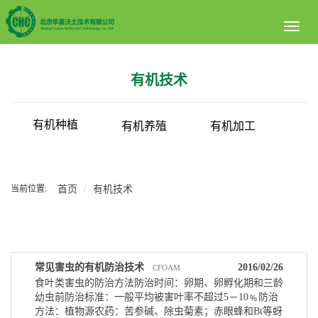
Toggl
naviga
有机技术
有机种植
有机养殖
有机加工
当前位置:
首页
有机技术
常见害虫的有机防治技术
2016/02/26
CFOAM
食叶类害虫的防治方法防治时间：卵期、卵孵化期和三龄
幼虫前防治标准：一般平均被害叶率不超过5－10﹪防治
方法：植物源农药：苦参碱、除虫菊素；赤眼蜂和Bt等蚜