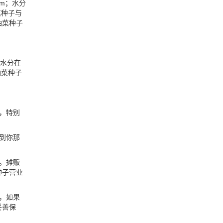
5m；水分
菜种子与
油菜种子
对水分在
油菜种子
，特别
到你那
。摊贩
种子营业
，如果
妥善保