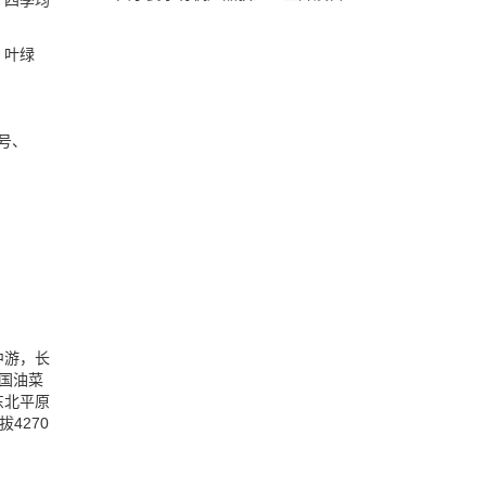
，四季均
，叶绿
号、
中游，长
国油菜
东北平原
4270
。