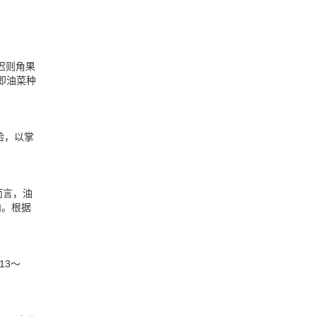
迟则角果
即油菜种
验，以掌
而言，油
内。根据
13～