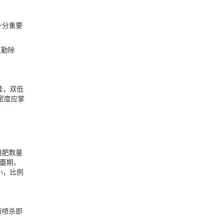
十分重要
工勤除
佳，双低
密度应掌
用肥数量
蕾期，
小，比例
液喷杀即