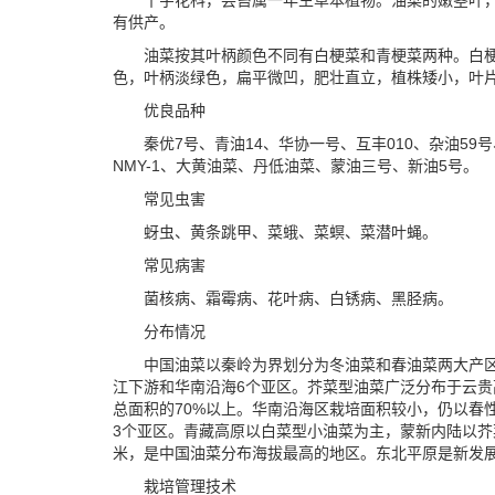
十字花科，芸苔属一年生草本植物。油菜的嫩茎叶
有供产。
油菜按其叶柄颜色不同有白梗菜和青梗菜两种。白
色，叶柄淡绿色，扁平微凹，肥壮直立，植株矮小，叶
优良品种
秦优7号、青油14、华协一号、互丰010、杂油59
NMY-1、大黄油菜、丹低油菜、蒙油三号、新油5号。
常见虫害
蚜虫、黄条跳甲、菜蛾、菜螟、菜潜叶蝇。
常见病害
菌核病、霜霉病、花叶病、白锈病、黑胫病。
分布情况
中国油菜以秦岭为界划分为冬油菜和春油菜两大产
江下游和华南沿海6个亚区。芥菜型油菜广泛分布于云
总面积的70%以上。华南沿海区栽培面积较小，仍以春
3个亚区。青藏高原以白菜型小油菜为主，蒙新内陆以芥菜
米，是中国油菜分布海拔最高的地区。东北平原是新发
栽培管理技术