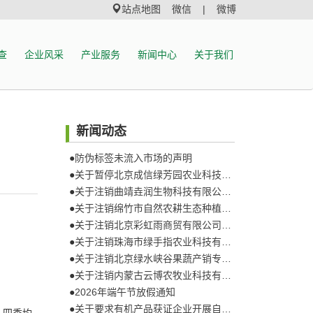
站点地图
微信 |
微博
查
企业风采
产业服务
新闻中心
关于我们
新闻动态
●
防伪标签未流入市场的声明
●
关于暂停北京成信绿芳园农业科技发展有限公司有机产品认证证书和认证标志的通知
●
关于注销曲靖垚润生物科技有限公司认证证书和认证标志的通知
●
关于注销绵竹市自然农耕生态种植专业合作社认证证书和认证标志的通知
●
关于注销北京彩虹雨商贸有限公司认证证书和认证标志的通知
●
关于注销珠海市绿手指农业科技有限公司认证证书和认证标志的通知
●
关于注销北京绿水峡谷果蔬产销专业合作社认证证书和认证标志的通知
●
关于注销内蒙古云博农牧业科技有限责任公司认证证书和认证标志的通知
●
2026年端午节放假通知
●
关于要求有机产品获证企业开展自查的通知