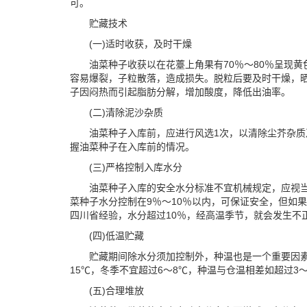
可。
贮藏技术
(一)适时收获，及时干燥
油菜种子收获以在花薹上角果有70％～80％呈现
容易爆裂，子粒散落，造成损失。脱粒后要及时干燥，
子因闷热而引起脂肪分解，增加酸度，降低出油率。
(二)清除泥沙杂质
油菜种子入库前，应进行风选1次，以清除尘芥杂质
握油菜种子在入库前的情况。
(三)严格控制入库水分
油菜种子入库的安全水分标准不宜机械规定，应视
菜种子水分控制在9％～10％以内，可保证安全，但如
四川省经验，水分超过10％，经高温季节，就会发生不
(四)低温贮藏
贮藏期间除水分须加控制外，种温也是一个重要因素，
15℃，冬季不宜超过6～8℃，种温与仓温相差如超过3
(五)合理堆放