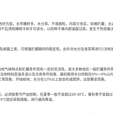
黄色时为宜。太早嫩籽多，水分高，不易脱粒，内容欠充实，较难贮藏；太
晒干后须经摊晾冷却才可进仓，以防种子堆内部温度过高，发生干热现象(
及病菌之类，可增强贮藏期间的稳定性。此外对水分及发芽率进行1次检
当地气候特点和贮藏条件而有一定的灵活性。就大多数地区一般贮藏条件
果当地特别高温多湿以及仓库条件较差，最好能将水分控制在8％～9％以
正常现象，开始结块；水分在12％以上就会形成团饼，出现霉变现象。
必须按季节严加控制，在夏季一般不宜超过28-30℃，春秋季不宜超过
～5℃就应采取措施，进行通风降温。