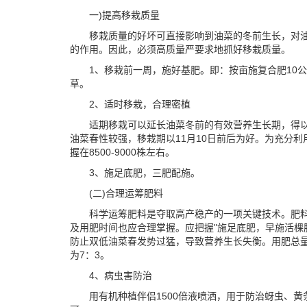
一)提高移栽质量
移栽质量的好坏可直接影响到油菜的冬前生长，对
的作用。因此，必须高质量严要求地抓好移栽质量。
1、移栽前一周，施好基肥。即：按亩施复合肥10
草。
2、适时移栽，合理密植
适期移栽可以延长油菜冬前的有效营养生长期，得以
油菜春性较强，移栽期以11月10日前后为好。为充分
握在8500-9000株左右。
3、施足底肥，三肥配施。
(二)合理运筹肥料
科学运筹肥料是夺取高产稳产的一项关键技术。肥
及用肥时间也应合理掌握。应把握"施足底肥，早施活棵
防止双低油菜春发势过猛，导致营养生长失衡。用肥总量
为7：3。
4、病虫害防治
用有机种植伴侣1500倍液喷洒，用于防治蚜虫、