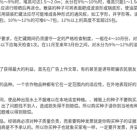
9％时，堆高可达1.5～2.0m；水分在9％～10％时，堆高只能1～1.
时，应进行晾晒后再进仓。散装的种子可将表面耙成波浪形或锅底形，使油
采用袋装贮藏法应尽可能堆成各种形式的通风桩，如工字形，井字形等。
包，10％～12％的可堆6～7包，12％以上的高度不宜超过5包。
要求，在贮藏期间仍须遵守一定的严格检查制度，一般在4～10月份，
％以下应每天检查1次。在11月至来年3月份之间，对水分为9％～12％的
为了获得最大的利益，首先在广告上作文章，有的甚至是诱导欺骗农民朋友
好的品种。一个农作物品种都有它在一定范围内的适应性，在外地表现好的
不同，使品种出现水土不服难以在本地适宜种植。、摊贩上的种子不要购买
，出了问题找不到人，造成损失得不到赔偿。所以购买种子请你到当地有
问题难以得到赔偿。
商品，经销商必须对种子质量负责，而索要购种发票就是你购买种子的证据
销商是不予承认的。所以你买种子也就象买家电一样，一定要开发票，并