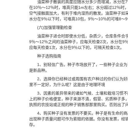
油菜种子散装的高度应随水分多少而增减，水分在7％～
在10％～12％时，堆高只能1m左右；水分超过12％
空气接触面加大，有利于堆内湿热的散发。油菜种子如
水分在9％以下时，可堆高10包，9％～10％的可堆8～9
(六)加强管理勤检查
油菜种子进仓时即使水分低，杂质少，仓库条件合乎
9％～12％之间的油菜种子，应每天检查2次，水分在9
应每天检查1次，水分在9％以下的，可隔天检查1次。
种子选购指南
1、别轻信广告。种子市场放开了，一些种子企业
是新品种。
2、选择你已经种过或周围有农户种过的你们认为
里不一定好，为什么呢？这是由于地理环境
3、因素的差异带来的诸如气候、土壤和栽培习惯
上的种子价格便宜，种子来源不清，假冒、劣质种子多
执照的农技站或正规的种子销售部那里购买。否则出了
4、购买种子没有发票的不要买。种子是有生命的
出现种子质量问题可作为索赔的依据。你没有发票，经
存。