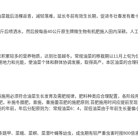
油菜栽后活棵返青，减轻落难，延长冬前有效生长期，促进冬壮春发有着
公斤后喷洒水，然后按每亩40公斤原生牌微生物有机肥施入田内深耕。人
积累较多的营养物质，达到壮苗越冬。常规油菜的移栽期以11月上旬为
利用地力和光能，使油菜个体和群体协调发展，取得高产，本区油菜的合理
料施用必须符合油菜生长发育及需肥规律，肥料种类应合理配置，各阶段
肥，补施冬腊肥，普施，重施蕾苔肥的施肥原则;苔肥施用时间应提前至现
的年前，年后分配原则为：常规油菜6：4，双低油菜由于年前生长量偏
黄条跳甲、菜蛾、菜螟、菜潜叶蝇等幼虫，成虫期有较严重虫害时按800倍