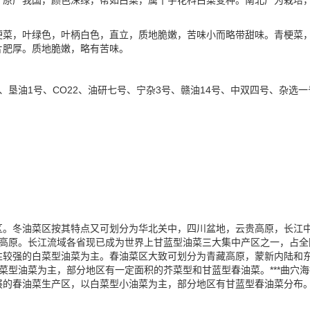
，原产我国，颜色深绿，帮如白菜，属十字花科白菜变种。南北广为栽培
梗菜，叶绿色，叶柄白色，直立，质地脆嫩，苦味小而略带甜味。青梗菜
片肥厚。质地脆嫩，略有苦味。
号、垦油1号、CO22、油研七号、宁杂3号、赣油14号、中双四号、杂选一
区。冬油菜区按其特点又可划分为华北关中，四川盆地，云贵高原，长江
贵高原。长江流域各省现已成为世界上甘蓝型油菜三大集中产区之一，占全
性较强的白菜型油菜为主。春油菜区大致可划分为青藏高原，蒙新内陆和
型油菜为主，部分地区有一定面积的芥菜型和甘蓝型春油菜。***曲穴海拔
展的春油菜生产区，以白菜型小油菜为主，部分地区有甘蓝型春油菜分布