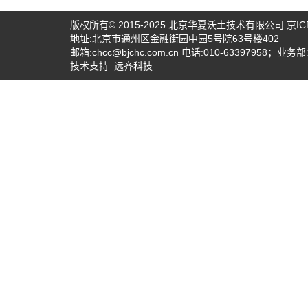
版权所有© 2015-2025
北京华夏沃土技术有限公司
京IC
地址:北京市通州区金融街园中园5号院63号楼402
邮箱:
chcc@bjchc.com.cn
电话:010-63397958；业务部：
技术支持:
远齐科技