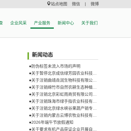
站点地图
微信 |
微博
查
企业风采
产业服务
新闻中心
关于我们
新闻动态
●
防伪标签未流入市场的声明
●
关于暂停北京成信绿芳园农业科技发展有限公司有机产品认证证书和认证标志的通知
●
关于注销曲靖垚润生物科技有限公司认证证书和认证标志的通知
●
关于注销绵竹市自然农耕生态种植专业合作社认证证书和认证标志的通知
●
关于注销北京彩虹雨商贸有限公司认证证书和认证标志的通知
●
关于注销珠海市绿手指农业科技有限公司认证证书和认证标志的通知
●
关于注销北京绿水峡谷果蔬产销专业合作社认证证书和认证标志的通知
●
关于注销内蒙古云博农牧业科技有限责任公司认证证书和认证标志的通知
●
2026年端午节放假通知
●
关于要求有机产品获证企业开展自查的通知