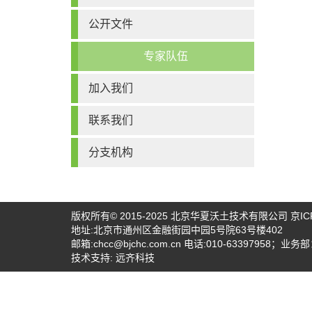
公开文件
专家队伍
加入我们
联系我们
分支机构
版权所有© 2015-2025
北京华夏沃土技术有限公司
京IC
地址:北京市通州区金融街园中园5号院63号楼402
邮箱:
chcc@bjchc.com.cn
电话:010-63397958；业务部：
技术支持:
远齐科技