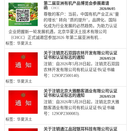
第二届亚洲有机产品博览会参展邀请
函
CHCC
2026/06/05
尊敬的客户：当前，中国有机产业正从"量
的增长" 转向 "质的提升"，品牌化、国际
化成为行业发展的必然趋势。为助力认证
企业把握新一轮发展机遇，北京华夏沃土技术有限公司
（CHCC）正式诚邀您参加2026 年第二届亚洲有机...
标签：
华夏沃土
关于注销灵石双园农林开发有限公司认证
证书和认证标志的通知
2026/05/28
注销：自2026年5月28日起，注销灵石双园
农林开发有限公司有机认证证书(证书编
号：129OP2500140).
标签：
华夏沃土
关于注销北京大雅酷客酒业有限公司认证
证书和认证标志的通知
2026/05/28
注销：自2026年5月28日起，注销北京大雅
酷客酒业有限公司有机认证证书(证书编
号：129OP2300083).
标签：
华夏沃土
关于注销通江品冠银耳科技有限公司认证