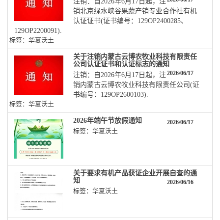
注销：自2026年6月17日起，注
销北京绿水峡谷果蔬产销专业合作社有机
认证证书(证书编号：129OP2400285、
129OP2200091).
标签：
华夏沃土
关于注销内蒙古云博农牧业科技有限责任
公司认证证书和认证标志的通知
2026/06/17
注销：自2026年6月17日起，注
销内蒙古云博农牧业科技有限责任公司(证
书编号：129OP2600103).
标签：
华夏沃土
2026年端午节放假通知
2026/06/17
标签：
华夏沃土
关于要求有机产品获证企业开展自查的通
知
2026/06/16
标签：
华夏沃土